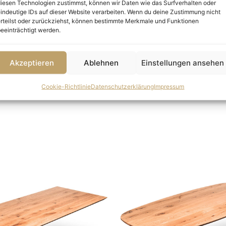
iesen Technologien zustimmst, können wir Daten wie das Surfverhalten oder
des Wildeichenholzes hervor und schützt die Tischplatt
indeutige IDs auf dieser Website verarbeiten. Wenn du deine Zustimmung nicht
 verfügbar. Die Schweizerkante verleiht der ovalen Ti
rteilst oder zurückziehst, können bestimmte Merkmale und Funktionen
eeinträchtigt werden.
nzt.
e, die durch Qualität, Design und Funktionalität überze
Akzeptieren
Ablehnen
Einstellungen ansehen
Cookie-Richtlinie
Datenschutzerklärung
Impressum
Preisspanne:
Prei
1.199,00 €
860,
bis
bis
1.649,00 €
1.25