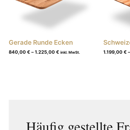
Gerade Runde Ecken
Schweiz
840,00
€
–
1.225,00
€
1.199,00
€
inkl. MwSt.
Häufig gestellte F