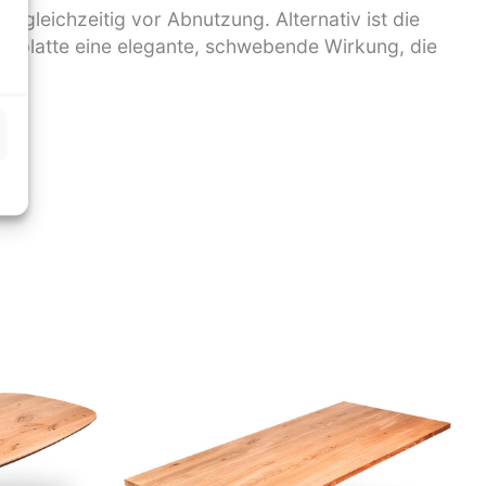
e gleichzeitig vor Abnutzung. Alternativ ist die
schplatte eine elegante, schwebende Wirkung, die
ugt!
sspanne:
Preisspanne:
00 €
810,00 €
bis
0,00 €
1.180,00 €