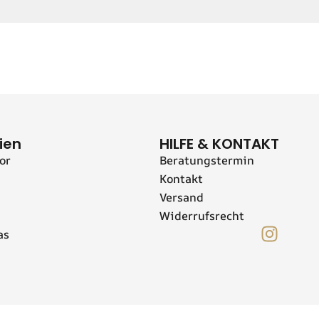
ien
HILFE & KONTAKT
or
Beratungstermin
Kontakt
Versand
Widerrufsrecht
I
as
n
s
t
a