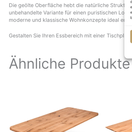
d
Die geölte Oberfläche hebt die natürliche Struktur 
e
unbehandelte Variante für einen puristischen Look
e
b
moderne und klassische Wohnkonzepte ideal ergä
Gestalten Sie Ihren Essbereich mit einer Tischplatt
Ähnliche Produkte
Preisspanne:
840,00 €
bis
1.225,00 €