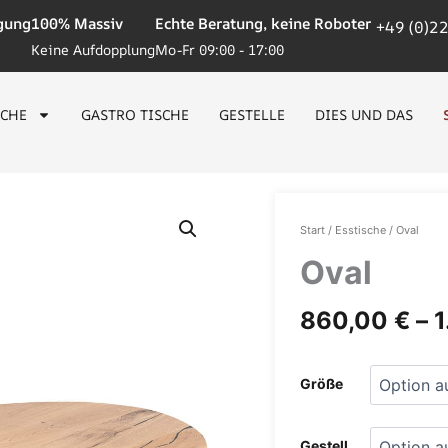
igung
100% Massiv
Echte Beratung, keine Roboter
+49 (0)2
Keine Aufdopplung
Mo-Fr 09:00 - 17:00
SCHE
GASTRO TISCHE
GESTELLE
DIES UND DAS
Oval
Menge
Start
/
Esstische
/ Oval
Oval
860,00
€
–
Größe
Gestell