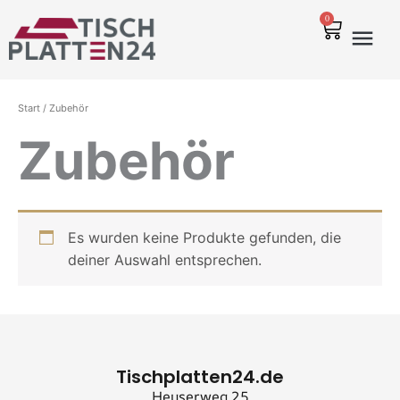
Zum
0
Warenko
Inhalt
springen
Start
/ Zubehör
Zubehör
Es wurden keine Produkte gefunden, die
deiner Auswahl entsprechen.
Tischplatten24.de
Heuserweg 25