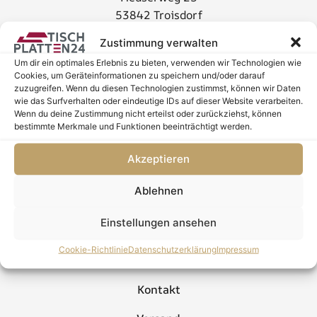
53842 Troisdorf
Deutschland
Zustimmung verwalten
hallo@tischplatten24.de
+49 (0)2241/4930274
Kategorien
Um dir ein optimales Erlebnis zu bieten, verwenden wir Technologien wie
Cookies, um Geräteinformationen zu speichern und/oder darauf
Konfigurator
zuzugreifen. Wenn du diesen Technologien zustimmst, können wir Daten
wie das Surfverhalten oder eindeutige IDs auf dieser Website verarbeiten.
Esstische
Wenn du deine Zustimmung nicht erteilst oder zurückziehst, können
bestimmte Merkmale und Funktionen beeinträchtigt werden.
Gastro
Akzeptieren
Gestelle
Ablehnen
dies und das
Einstellungen ansehen
Zubehör
HILFE & KONTAKT
Cookie-Richtlinie
Datenschutzerklärung
Impressum
Beratungstermin
Kontakt