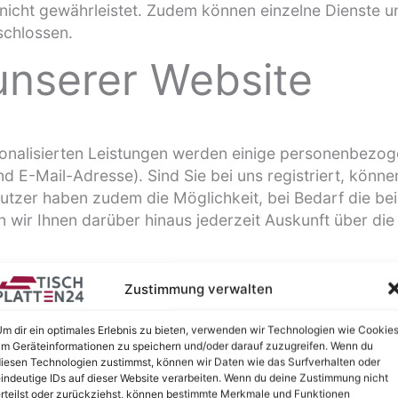
 nicht gewährleistet. Zudem können einzelne Dienste 
schlossen.
 unserer Website
rsonalisierten Leistungen werden einige personenbezo
E-Mail-Adresse). Sind Sie bei uns registriert, können 
utzer haben zudem die Möglichkeit, bei Bedarf die be
en wir Ihnen darüber hinaus jederzeit Auskunft über di
Zustimmung verwalten
benen Daten erfolgt auf Grundlage einer Einwilligung d
m dir ein optimales Erlebnis zu bieten, verwenden wir Technologien wie Cookies
m Geräteinformationen zu speichern und/oder darauf zuzugreifen. Wenn du
ges, dessen Vertragspartei die betroffene Person ist 
iesen Technologien zustimmst, können wir Daten wie das Surfverhalten oder
indeutige IDs auf dieser Website verarbeiten. Wenn du deine Zustimmung nicht
 die Verarbeitung der Daten Art. 6 Abs. 1 lit. b DSGVO
rteilst oder zurückziehst, können bestimmte Merkmale und Funktionen