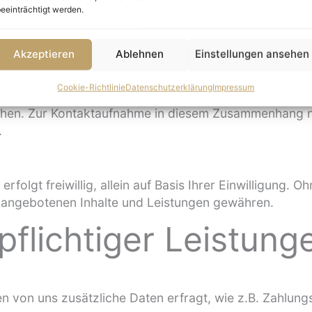
eeinträchtigt werden.
ster, die für den Betrieb und die Wartung unserer Web
Akzeptieren
Ablehnen
Einstellungen ansehen
Cookie-Richtlinie
Datenschutzerklärung
Impressum
tet, solange die entsprechende Einwilligung vorliegt
hen. Zur Kontaktaufnahme in diesem Zusammenhang nu
.
folgt freiwillig, allein auf Basis Ihrer Einwilligung. 
 angebotenen Inhalte und Leistungen gewähren.
flichtiger Leistung
n von uns zusätzliche Daten erfragt, wie z.B. Zahlun