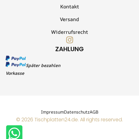
Kontakt
Versand
Widerrufsrecht
I
n
ZAHLUNG
s
t
Später bezahlen
a
Vorkasse
g
r
a
m
Impressum
Datenschutz
AGB
© 2026 Tischplatten24.de. All rights reserved.