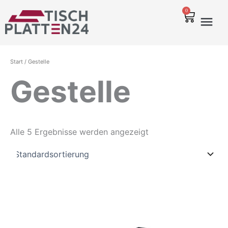
Zum
0
Warenko
Inhalt
springen
Start
/ Gestelle
Gestelle
Alle 5 Ergebnisse werden angezeigt