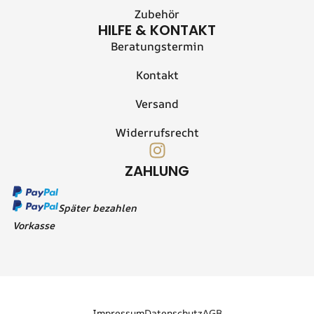
Zubehör
HILFE & KONTAKT
Beratungstermin
Kontakt
Versand
Widerrufsrecht
I
n
ZAHLUNG
s
t
Später bezahlen
a
Vorkasse
g
r
a
m
Impressum
Datenschutz
AGB