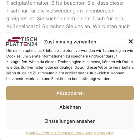
Tischplattenhalter. Bitte beachten Sie, dass dieser
Tisch nur für die Verwendung im Innenbereich
geeignet ist. Sie suchen nach einem Tisch für den
Außeneinsatz? Sprechen Sie uns an. Wir bieten auch
Tische für den Außenbereich an.
Wir freuen uns auf
Zustimmung verwalten
Ihren Kontakt.
Um dir ein optimales Erlebnis zu bieten, verwenden wir Technologien wie
Cookies, um Geräteinformationen zu speichern und/oder darauf
Farbe: Schwarz
zuzugreifen. Wenn du diesen Technologien zustimmst, können wir Daten
wie das Surfverhalten oder eindeutige IDs auf dieser Website verarbeiten.
Bodenplatte: 40 x 40 cm
Wenn du deine Zustimmung nicht erteilst oder zurückziehst, können
bestimmte Merkmale und Funktionen beeinträchtigt werden.
Säule: 8 x 8 cm
Gesamthöhe: 72 cm
Akzeptieren
Zusammen kombiniert ergeben unsere Tischplatte
Ablehnen
und das schwarze, massive Gestell einen
Einstellungen ansehen
wunderschönen und einladenden Anblick für Ihr
Etablissement.
Cookie-Richtlinie
Datenschutzerklärung
Impressum