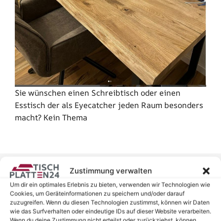
Sie wünschen einen Schreibtisch oder einen
Esstisch der als Eyecatcher jeden Raum besonders
macht? Kein Thema
Zustimmung verwalten
Um dir ein optimales Erlebnis zu bieten, verwenden wir Technologien wie
Eine Liebe zu Holz...
Cookies, um Geräteinformationen zu speichern und/oder darauf
zuzugreifen. Wenn du diesen Technologien zustimmst, können wir Daten
Seit Jahren unterstützen wir Menschen bei Ihren
wie das Surfverhalten oder eindeutige IDs auf dieser Website verarbeiten.
Wenn du deine Zustimmung nicht erteilst oder zurückziehst, können