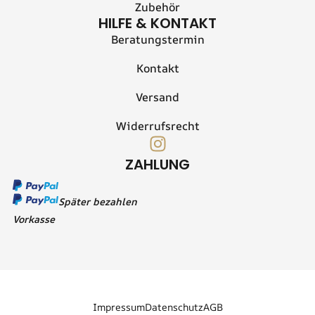
Zubehör
HILFE & KONTAKT
Beratungstermin
Kontakt
Versand
Widerrufsrecht
I
n
ZAHLUNG
s
t
Später bezahlen
a
Vorkasse
g
r
a
m
Impressum
Datenschutz
AGB